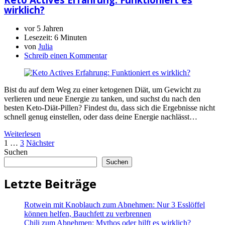
wirklich?
vor 5 Jahren
Lesezeit:
6 Minuten
von
Julia
Schreib einen Kommentar
Bist du auf dem Weg zu einer ketogenen Diät, um Gewicht zu
verlieren und neue Energie zu tanken, und suchst du nach den
besten Keto-Diät-Pillen? Findest du, dass sich die Ergebnisse nicht
schnell genug einstellen, oder dass deine Energie nachlässt…
Weiterlesen
Seitennummerierung
1
…
3
Nächster
Suchen
der
Suchen
Beiträge
Letzte Beiträge
Rotwein mit Knoblauch zum Abnehmen: Nur 3 Esslöffel
können helfen, Bauchfett zu verbrennen
Chili zum Abnehmen: Mythos oder hilft es wirklich?