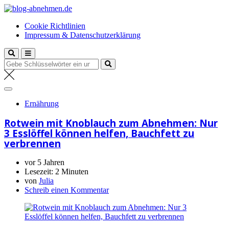
Zum
blog-abnehmen.de
Inhalt
Deine Fitness Expertin
Cookie Richtlinien
springen
Impressum & Datenschutzerklärung
Suche
nach:
Ernährung
Rotwein mit Knoblauch zum Abnehmen: Nur
3 Esslöffel können helfen, Bauchfett zu
verbrennen
vor 5 Jahren
Lesezeit:
2 Minuten
von
Julia
Schreib einen Kommentar