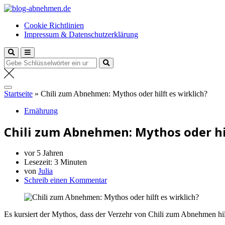
Zum
blog-abnehmen.de
Inhalt
Deine Fitness Expertin
Cookie Richtlinien
springen
Impressum & Datenschutzerklärung
Suche
nach:
Startseite
»
Chili zum Abnehmen: Mythos oder hilft es wirklich?
Ernährung
Chili zum Abnehmen: Mythos oder hil
vor 5 Jahren
Lesezeit:
3 Minuten
von
Julia
Schreib einen Kommentar
Es kursiert der Mythos, dass der Verzehr von Chili zum Abnehmen hil