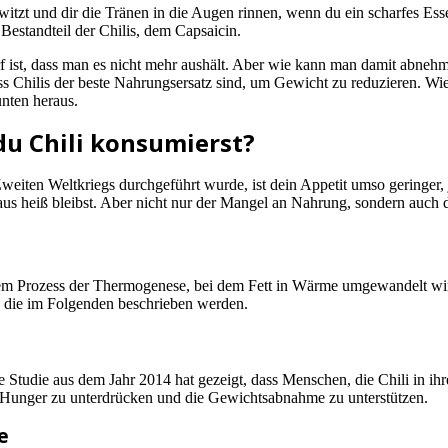
hwitzt und dir die Tränen in die Augen rinnen, wenn du ein scharfes Ess
Bestandteil der Chilis, dem Capsaicin.
arf ist, dass man es nicht mehr aushält. Aber wie kann man damit abne
dass Chilis der beste Nahrungsersatz sind, um Gewicht zu reduzieren. Wi
nten heraus.
du Chili konsumierst?
weiten Weltkriegs durchgeführt wurde, ist dein Appetit umso geringer,
aus heiß bleibst. Aber nicht nur der Mangel an Nahrung, sondern auch 
einem Prozess der Thermogenese, bei dem Fett in Wärme umgewandelt wi
 die im Folgenden beschrieben werden.
ne Studie aus dem Jahr 2014 hat gezeigt, dass Menschen, die Chili in i
en Hunger zu unterdrücken und die Gewichtsabnahme zu unterstützen.
e