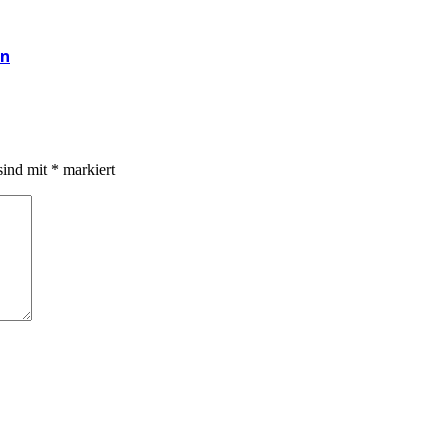
en
sind mit
*
markiert