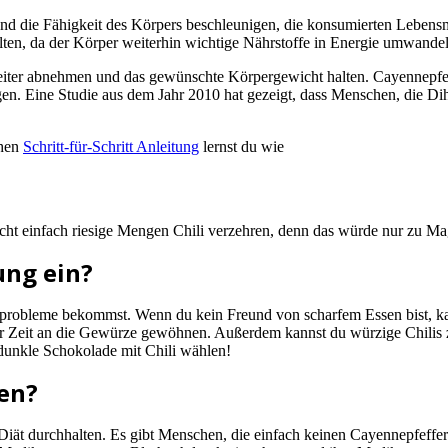
 und die Fähigkeit des Körpers beschleunigen, die konsumierten Lebens
en, da der Körper weiterhin wichtige Nährstoffe in Energie umwandelt 
iter abnehmen und das gewünschte Körpergewicht halten. Cayennepfeff
nigen. Eine Studie aus dem Jahr 2010 hat gezeigt, dass Menschen, die 
chen
Schritt-für-Schritt Anleitung
lernst du wie
 nicht einfach riesige Mengen Chili verzehren, denn das würde nur zu 
ung ein?
genprobleme bekommst. Wenn du kein Freund von scharfem Essen bist, k
t der Zeit an die Gewürze gewöhnen. Außerdem kannst du würzige Chilis
dunkle Schokolade mit Chili wählen!
nen?
li-Diät durchhalten. Es gibt Menschen, die einfach keinen Cayennepfe